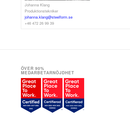
Johanna Klang
Produktionstekniker
johanna.klang@steelform.se
+46 472 26 99 39
ÖVER 90%
MEDARBETARNÖJDHET