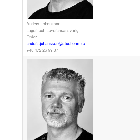
Anders Johansson
Lager- och Leveransansvarig
Order
anders.johansson@steelform.se
+46 472 26 99 37