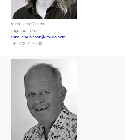
Anna-Lena Olsson
Lager och Order
anna-lena.olsson@inwido.com
+46 472 61 70 33